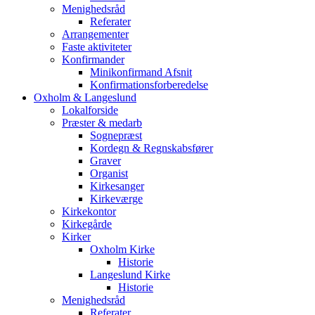
Menighedsråd
Referater
Arrangementer
Faste aktiviteter
Konfirmander
Minikonfirmand Afsnit
Konfirmationsforberedelse
Oxholm & Langeslund
Lokalforside
Præster & medarb
Sognepræst
Kordegn & Regnskabsfører
Graver
Organist
Kirkesanger
Kirkeværge
Kirkekontor
Kirkegårde
Kirker
Oxholm Kirke
Historie
Langeslund Kirke
Historie
Menighedsråd
Referater