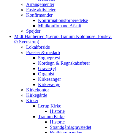
Arrangementer
Faste aktiviteter
Konfirmander
Konfirmationsforberedelse
Minikonfirmand Afsnit
Spejder
Midt-Hanherred (Lerup-Tranum-Koldmose-Torslev-
Ø.Svenstrup)
Lokalforside
Præster & medarb
Sognepræst
Kordegn & Regnskabsfører
Graver(e)
Organist
Kirkesanger
Kirkeværge
Kirkekontor
Kirkegårde
Kirker
Lerup Kirke
Historie
Tranum Kirke
Historie
Strandgårdsgravstedet
Bratbjergmanden