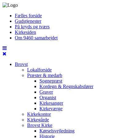
Fælles forside
Gudstjenester
På kryds og tværs
Kirkesiden
Om 9460 samarbejdet
Brovst
Lokalforside
Præster & medarb
Sognepræst
Kordegn & Regnskabsfører
Graver
Organist
Kirkesanger
Kirkeværge
Kirkekontor
Kirkegårde
Brovst Kirke
Kørselsvejledning
Historie