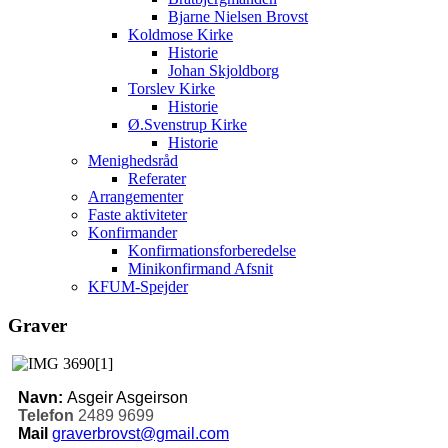
Bjarne Nielsen Brovst
Koldmose Kirke
Historie
Johan Skjoldborg
Torslev Kirke
Historie
Ø.Svenstrup Kirke
Historie
Menighedsråd
Referater
Arrangementer
Faste aktiviteter
Konfirmander
Konfirmationsforberedelse
Minikonfirmand Afsnit
KFUM-Spejder
Graver
Navn:
Asgeir Asgeirson
Telefon
2489 9699
Mail
graverbrovst@gmail.com