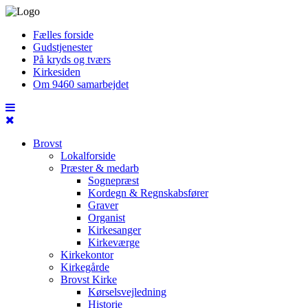
Fælles forside
Gudstjenester
På kryds og tværs
Kirkesiden
Om 9460 samarbejdet
Brovst
Lokalforside
Præster & medarb
Sognepræst
Kordegn & Regnskabsfører
Graver
Organist
Kirkesanger
Kirkeværge
Kirkekontor
Kirkegårde
Brovst Kirke
Kørselsvejledning
Historie