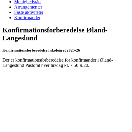
Menighedsråd
Arrangementer
Faste aktiviteter
Konfirmander
Konfirmationsforberedelse Øland-
Langeslund
Konfirmationsforberedelse i skoleåret 2025-26
Der er konfirmationsforberedelse for konfirmander i Øland-
Langeslund Pastorat hver tirsdag kl. 7.50-9.20.
(Bg. busser kører kun tirsdag.)
Der er
ikke
konfirmationsforberedelse i skoleferierne.
I efteråret 2020 skal konfirmanderne derfor
ikke
møde op tirsdag den 13.
oktober (efterårsferien).
Sidste fremmødedag inden jul bliver tirsdag den 15. december og første
fremmødedag efter årsskiftet
tirsdag den 5. januar
tidligst tirsdag den 19.
januar
.
I 2021 skal konfirmanderne
ikke
møde op tirsdag den 23. februar
(vinterferien) og tirs. den 30. marts (påskeferien).
Sidste almindelige fremmødedag i konfirmandstuen er
tirsdag den 13. april
.