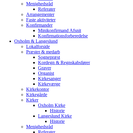
Menighedsråd
Referater
Arrangementer
Faste aktiviteter
Konfirmander
Minikonfirmand Afsnit
Konfirmationsforberedelse
Oxholm & Langeslund
Lokalforside
Præster & medarb
Sognepræst
Kordegn & Regnskabsfører
Graver
Organist
Kirkesanger
Kirkeværge
Kirkekontor
Kirkegårde
Kirker
Oxholm Kirke
Historie
Langeslund Kirke
Historie
Menighedsråd
Referater