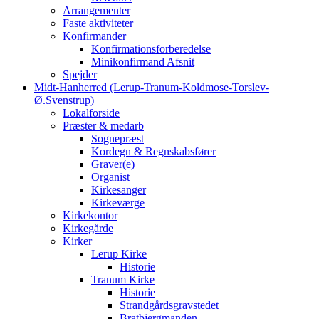
Arrangementer
Faste aktiviteter
Konfirmander
Konfirmationsforberedelse
Minikonfirmand Afsnit
Spejder
Midt-Hanherred (Lerup-Tranum-Koldmose-Torslev-
Ø.Svenstrup)
Lokalforside
Præster & medarb
Sognepræst
Kordegn & Regnskabsfører
Graver(e)
Organist
Kirkesanger
Kirkeværge
Kirkekontor
Kirkegårde
Kirker
Lerup Kirke
Historie
Tranum Kirke
Historie
Strandgårdsgravstedet
Bratbjergmanden