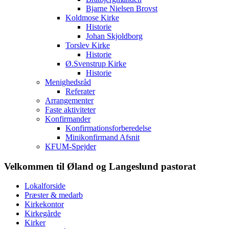
Bjarne Nielsen Brovst
Koldmose Kirke
Historie
Johan Skjoldborg
Torslev Kirke
Historie
Ø.Svenstrup Kirke
Historie
Menighedsråd
Referater
Arrangementer
Faste aktiviteter
Konfirmander
Konfirmationsforberedelse
Minikonfirmand Afsnit
KFUM-Spejder
Velkommen til Øland og Langeslund pastorat
Lokalforside
Præster & medarb
Kirkekontor
Kirkegårde
Kirker