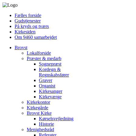
Fælles forside
Gudstjenester
På kryds og tværs
Kirkesiden
Om 9460 samarbejdet
Brovst
Lokalforside
Præster & medarb
Sognepræst
Kordegn &
Regnskabsfører
Graver
Organist
Kirkesanger
Kirkeværge
Kirkekontor
Kirkegårde
Brovst Kirke
Kørselsvejledning
Historie
Menighedsråd
Referater