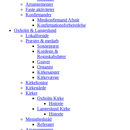
Arrangementer
Faste aktiviteter
Konfirmander
Minikonfirmand Afsnit
Konfirmationsforberedelse
Oxholm & Langeslund
Lokalforside
Præster & medarb
Sognepræst
Kordegn &
Regnskabsfører
Graver
Organist
Kirkesanger
Kirkeværge
Kirkekontor
Kirkegårde
Kirker
Oxholm Kirke
Historie
Langeslund Kirke
Historie
Menighedsråd
Referater
Arrangementer