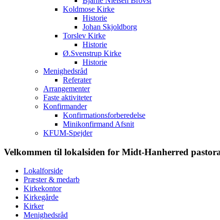
Bjarne Nielsen Brovst
Koldmose Kirke
Historie
Johan Skjoldborg
Torslev Kirke
Historie
Ø.Svenstrup Kirke
Historie
Menighedsråd
Referater
Arrangementer
Faste aktiviteter
Konfirmander
Konfirmationsforberedelse
Minikonfirmand Afsnit
KFUM-Spejder
Velkommen til lokalsiden for Midt-Hanherred pastor
Lokalforside
Præster & medarb
Kirkekontor
Kirkegårde
Kirker
Menighedsråd