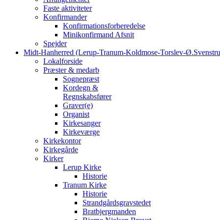
Faste aktiviteter
Konfirmander
Konfirmationsforberedelse
Minikonfirmand Afsnit
Spejder
Midt-Hanherred (Lerup-Tranum-Koldmose-Torslev-Ø.Svenstru
Lokalforside
Præster & medarb
Sognepræst
Kordegn &
Regnskabsfører
Graver(e)
Organist
Kirkesanger
Kirkeværge
Kirkekontor
Kirkegårde
Kirker
Lerup Kirke
Historie
Tranum Kirke
Historie
Strandgårdsgravstedet
Bratbjergmanden