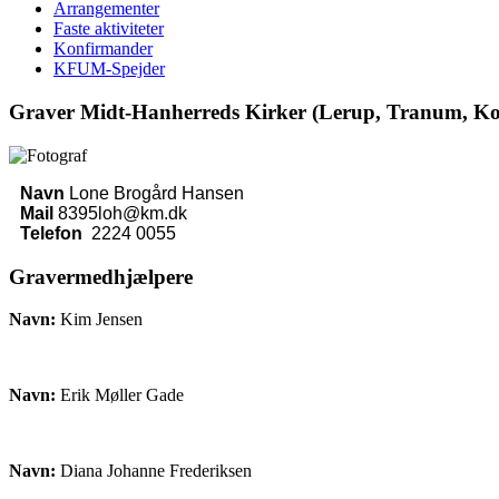
Arrangementer
Faste aktiviteter
Konfirmander
KFUM-Spejder
Graver Midt-Hanherreds Kirker (Lerup, Tranum, Kol
Navn
Lone Brogård Hansen
Mail
8395loh@km.dk
Telefon
2224 0055
Gravermedhjælpere
Navn:
Kim Jensen
Navn:
Erik Møller Gade
Navn:
Diana Johanne Frederiksen