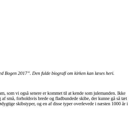
ed Bogen 2017”. Den fulde biografi om kirken kan læses heri.
- ham, som vi også senere er kommet til at kende som julemanden. Ikke
g af små, forholdsvis brede og fladbundede skibe, der kunne gå så tæt
ygtige skibstyper, og en af disse typer overlevede i næsten 1000 år i