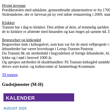
Øvrigt inventar
Prædikestolen med udskårne, gennembrudte plantemotiver er fra 1700-ta
Stolestaderne, der er farvesat på ny ved sidste restaurering i 2009, sta
Klokker
Tranum har i dag to klokker. Den ældste af dem, af temmelig sjælden 
de to klokker er afstemte med hinanden og kan ringes på samme tid.
Begravelser og kirkegård
Begravelser inde i kirkegulvet, som kun var for de mest velbjergede i
århundreder har været hovedsogn i Lerup-Tranum Pastorat.
Da Tranum fik sin storhedstid i begyndelsen af forrige århundrede, bl
lykke og i nød i henved 1000 år.
Og apropos nærheden til skudehandlen: På Tranum kirkegård umiddelb
drives som kunst- og kulturcenter af Jammerbugt Kommune.
Til toppen
Gudstjenester (M-H)