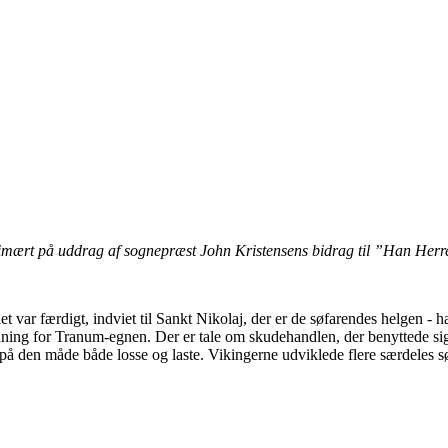
rimært på uddrag af sognepræst John Kristensens bidrag til ”Han Herr
et var færdigt, indviet til Sankt Nikolaj, der er de søfarendes helgen 
etydning for Tranum-egnen. Der er tale om skudehandlen, der benyttede si
 den måde både losse og laste. Vikingerne udviklede flere særdeles sød