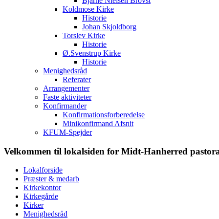
Bjarne Nielsen Brovst
Koldmose Kirke
Historie
Johan Skjoldborg
Torslev Kirke
Historie
Ø.Svenstrup Kirke
Historie
Menighedsråd
Referater
Arrangementer
Faste aktiviteter
Konfirmander
Konfirmationsforberedelse
Minikonfirmand Afsnit
KFUM-Spejder
Velkommen til lokalsiden for Midt-Hanherred pastor
Lokalforside
Præster & medarb
Kirkekontor
Kirkegårde
Kirker
Menighedsråd