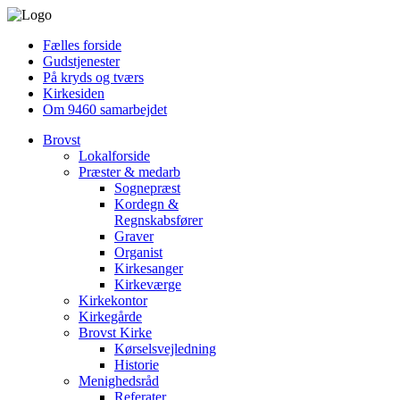
Fælles forside
Gudstjenester
På kryds og tværs
Kirkesiden
Om 9460 samarbejdet
Brovst
Lokalforside
Præster & medarb
Sognepræst
Kordegn &
Regnskabsfører
Graver
Organist
Kirkesanger
Kirkeværge
Kirkekontor
Kirkegårde
Brovst Kirke
Kørselsvejledning
Historie
Menighedsråd
Referater