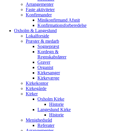
Arrangementer
Faste aktiviteter
Konfirmander
Minikonfirmand Afsnit
Konfirmationsforberedelse
Oxholm & Langeslund
Lokalforside
Præster & medarb
Sognepræst
Kordegn &
Regnskabsfører
Graver
Organist
Kirkesanger
Kirkeværge
Kirkekontor
Kirkegårde
Kirker
Oxholm Kirke
Historie
Langeslund Kirke
Historie
Menighedsråd
Referater
Arrangementer