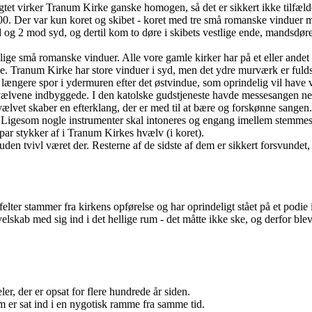
tet virker Tranum Kirke ganske homogen, så det er sikkert ikke tilfæld
00. Der var kun koret og skibet - koret med tre små romanske vinduer mo
rd og 2 mod syd, og dertil kom to døre i skibets vestlige ende, mands
 små romanske vinduer. Alle vore gamle kirker har på et eller andet tids
l nye. Tranum Kirke har store vinduer i syd, men det ydre murværk er fu
ke længere spor i ydermuren efter det østvindue, som oprindelig vil hav
vælvene indbyggede. I den katolske gudstjeneste havde messesangen nemli
vet skaber en efterklang, der er med til at bære og forskønne sangen.
d. Ligesom nogle instrumenter skal intoneres og engang imellem stemmes, 
par stykker af i Tranum Kirkes hvælv (i koret).
den tvivl været der. Resterne af de sidste af dem er sikkert forsvundet,
lter stammer fra kirkens opførelse og har oprindeligt stået på et podie i
skab med sig ind i det hellige rum - det måtte ikke ske, og derfor ble
ler, der er opsat for flere hundrede år siden.
som er sat ind i en nygotisk ramme fra samme tid.