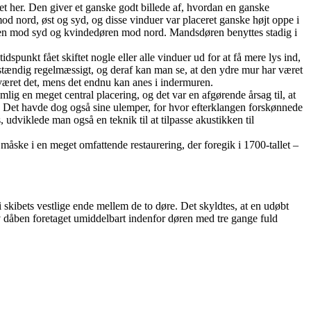
et her. Den giver et ganske godt billede af, hvordan en ganske
d nord, øst og syd, og disse vinduer var placeret ganske højt oppe i
døren mod syd og kvindedøren mod nord. Mandsdøren benyttes stadig i
punkt fået skiftet nogle eller alle vinduer ud for at få mere lys ind,
ldstændig regelmæssigt, og deraf kan man se, at den ydre mur har været
e været det, mens det endnu kan anes i indermuren.
g en meget central placering, og det var en afgørende årsag til, at
 Det havde dog også sine ulemper, for hvor efterklangen forskønnede
udviklede man også en teknik til at tilpasse akustikken til
 måske i en meget omfattende restaurering, der foregik i 1700-tallet –
 skibets vestlige ende mellem de to døre. Det skyldtes, at en udøbt
v dåben foretaget umiddelbart indenfor døren med tre gange fuld