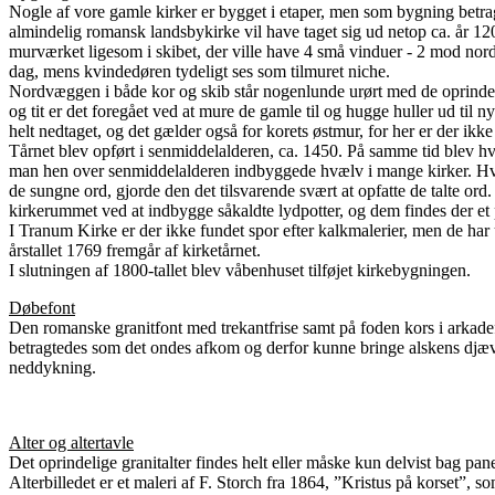
Nogle af vore gamle kirker er bygget i etaper, men som bygning betrag
almindelig romansk landsbykirke vil have taget sig ud netop ca. år 12
murværket ligesom i skibet, der ville have 4 små vinduer - 2 mod no
dag, mens kvindedøren tydeligt ses som tilmuret niche.
Nordvæggen i både kor og skib står nogenlunde urørt med de oprindelige
og tit er det foregået ved at mure de gamle til og hugge huller ud ti
helt nedtaget, og det gælder også for korets østmur, for her er der ik
Tårnet blev opført i senmiddelalderen, ca. 1450. På samme tid blev h
man hen over senmiddelalderen indbyggede hvælv i mange kirker. Hvæl
de sungne ord, gjorde den det tilsvarende svært at opfatte de talte or
kirkerummet ved at indbygge såkaldte lydpotter, og dem findes der et 
I Tranum Kirke er der ikke fundet spor efter kalkmalerier, men de har u
årstallet 1769 fremgår af kirketårnet.
I slutningen af 1800-tallet blev våbenhuset tilføjet kirkebygningen.
Døbefont
Den romanske granitfont med trekantfrise samt på foden kors i arkadefe
betragtedes som det ondes afkom og derfor kunne bringe alskens djævel
neddykning.
Alter og altertavle
Det oprindelige granitalter findes helt eller måske kun delvist bag pane
Alterbilledet er et maleri af F. Storch fra 1864, ”Kristus på korset”, 