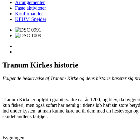
Arrangementer
Faste aktiviteter
Konfirmander
KFUM-Spejder
Tranum Kirkes historie
Følgende beskrivelse af Tranum Kirke og dens historie baserer sig p
Tranum Kirke er opført i granitkvadre ca. år 1200, og blev, da byggeri
kun fiskeri, men også søfart har nemlig i tidens løb haft sin store b
ind under kysten, at man kunne køre ud til dem med en hestevogn og på
skudehandlens fartøjer.
Bygningen