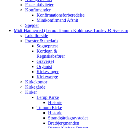
Faste aktiviteter
Konfirmander
Konfirmationsforberedelse
Minikonfirmand Afsnit
Spejder
Midt-Hanherred (Lerup-Tranum-Koldmose-Torslev-Ø.Svenstru
Lokalforside
Præster & medarb
Sognepræst
Kordegn &
Regnskabsfører
Graver(e)
Organist
Kirkesanger
Kirkeværge
Kirkekontor
Kirkegårde
Kirker
Lerup Kirke
Historie
Tranum Kirke
Historie
Strandgårdsgravstedet
Bratbjergmanden