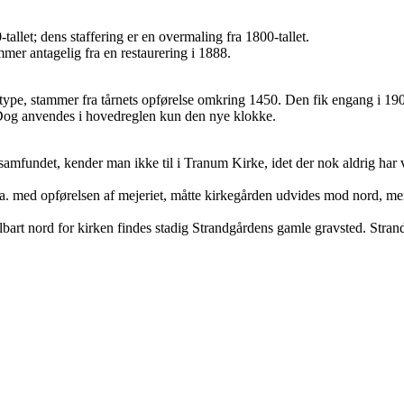
llet; dens staffering er en overmaling fra 1800-tallet.
mmer antagelig fra en restaurering i 1888.
type, stammer fra tårnets opførelse omkring 1450. Den fik engang i 190
 Dog anvendes i hovedreglen kun den nye klokke.
 samfundet, kender man ikke til i Tranum Kirke, idet der nok aldrig har 
.a. med opførelsen af mejeriet, måtte kirkegården udvides mod nord, me
art nord for kirken findes stadig Strandgårdens gamle gravsted. Stran