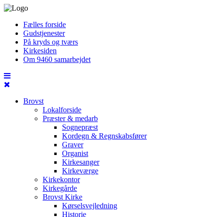
Fælles forside
Gudstjenester
På kryds og tværs
Kirkesiden
Om 9460 samarbejdet
Brovst
Lokalforside
Præster & medarb
Sognepræst
Kordegn & Regnskabsfører
Graver
Organist
Kirkesanger
Kirkeværge
Kirkekontor
Kirkegårde
Brovst Kirke
Kørselsvejledning
Historie