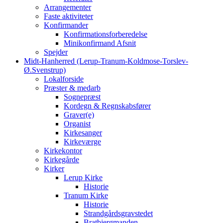
Arrangementer
Faste aktiviteter
Konfirmander
Konfirmationsforberedelse
Minikonfirmand Afsnit
Spejder
Midt-Hanherred (Lerup-Tranum-Koldmose-Torslev-
Ø.Svenstrup)
Lokalforside
Præster & medarb
Sognepræst
Kordegn & Regnskabsfører
Graver(e)
Organist
Kirkesanger
Kirkeværge
Kirkekontor
Kirkegårde
Kirker
Lerup Kirke
Historie
Tranum Kirke
Historie
Strandgårdsgravstedet
Bratbjergmanden