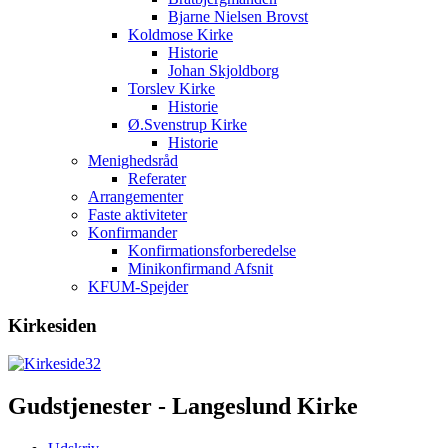
Bjarne Nielsen Brovst
Koldmose Kirke
Historie
Johan Skjoldborg
Torslev Kirke
Historie
Ø.Svenstrup Kirke
Historie
Menighedsråd
Referater
Arrangementer
Faste aktiviteter
Konfirmander
Konfirmationsforberedelse
Minikonfirmand Afsnit
KFUM-Spejder
Kirkesiden
Gudstjenester - Langeslund Kirke