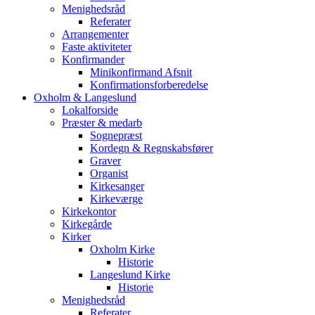
Menighedsråd
Referater
Arrangementer
Faste aktiviteter
Konfirmander
Minikonfirmand Afsnit
Konfirmationsforberedelse
Oxholm & Langeslund
Lokalforside
Præster & medarb
Sognepræst
Kordegn & Regnskabsfører
Graver
Organist
Kirkesanger
Kirkeværge
Kirkekontor
Kirkegårde
Kirker
Oxholm Kirke
Historie
Langeslund Kirke
Historie
Menighedsråd
Referater