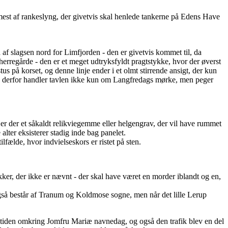
 mest af rankeslyng, der givetvis skal henlede tankerne på Edens Have
 af slagsen nord for Limfjorden - den er givetvis kommet til, da
rregårde - den er et meget udtryksfyldt pragtstykke, hvor der øverst
us på korset, og denne linje ender i et olmt stirrende ansigt, der kun
 og derfor handler tavlen ikke kun om Langfredags mørke, men peger
n er der et såkaldt relikviegemme eller helgengrav, der vil have rummet
 alter eksisterer stadig inde bag panelet.
lfælde, hvor indvielseskors er ristet på sten.
kker, der ikke er nævnt - der skal have været en morder iblandt og en,
også består af Tranum og Koldmose sogne, men når det lille Lerup
i tiden omkring Jomfru Mariæ navnedag, og også den trafik blev en del