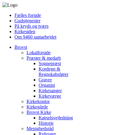
Fælles forside
Gudstjenester
På kryds og tværs
Kirkesiden
Om 9460 samarbejdet
Brovst
Lokalforside
Præster & medarb
Sognepræst
Kordegn &
Regnskabsfører
Graver
Organist
Kirkesanger
Kirkeværge
Kirkekontor
Kirkegårde
Brovst Kirke
Kørselsvejledning
Historie
Menighedsråd
Referater